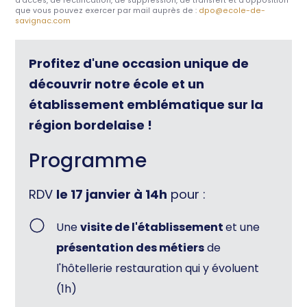
d’accès, de rectification, de suppression, de transfert et d’opposition
que vous pouvez exercer par mail auprès de :
dpo@ecole-de-
savignac.com
Profitez d'une occasion unique de
découvrir notre école et un
établissement emblématique sur la
région bordelaise !
Programme
RDV
le 17 janvier à 14h
pour :
Une
visite de l'établissement
et une
présentation des métiers
de
l'hôtellerie restauration qui y évoluent
(1h)