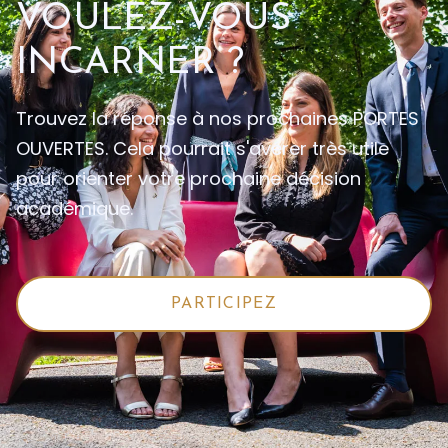
VOULEZ-VOUS
INCARNER ?
Trouvez la réponse à nos prochaines PORTES
OUVERTES. Cela pourrait s'avérer très utile
pour orienter votre prochaine décision
académique.
PARTICIPEZ