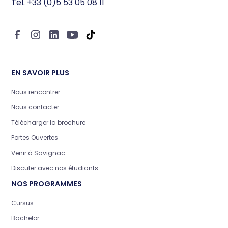
Tél. +33 (0)5 53 05 08 11
l’effervescence hongkongaise. Découvrez
son récit :
EN SAVOIR PLUS
Nous rencontrer
Nous contacter
Télécharger la brochure
Portes Ouvertes
Venir à Savignac
Discuter avec nos étudiants
NOS PROGRAMMES
Cursus
Bachelor